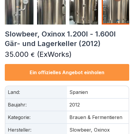
Slowbeer, Oxinox 1.200l - 1.600l
Gär- und Lagerkeller (2012)
35.000
(ExWorks)
€
Ein offizielles Angebot einholen
Land
:
Spanien
Baujahr
:
2012
Kategorie
:
Brauen & Fermentieren
Hersteller
:
Slowbeer, Oxinox