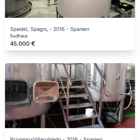
Speidel, Spagni,
-
2016
-
Spanien
Sudhaus
€
45.000
ProminoxVillarobledo
-
2016
-
Spanien