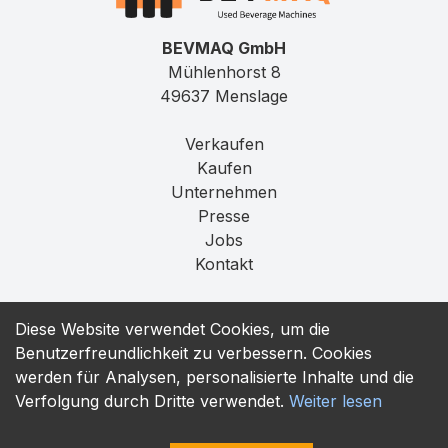
BEVMAQ GmbH
Mühlenhorst 8
49637 Menslage
Verkaufen
Kaufen
Unternehmen
Presse
Jobs
Kontakt
Impressum
Diese Website verwendet Cookies, um die
Datenschutz
Benutzerfreundlichkeit zu verbessern. Cookies
T&C
werden für Analysen, personalisierte Inhalte und die
Verfolgung durch Dritte verwendet.
Weiter lesen
contact@bevmaq.com
+49 173 90 80 414