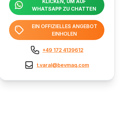
KLICKEN, UM AUF
WHATSAPP ZU CHATTEN
EIN OFFIZIELLES ANGEBOT
EINHOLEN
+49 172 4139612
t.varal@bevmaq.com