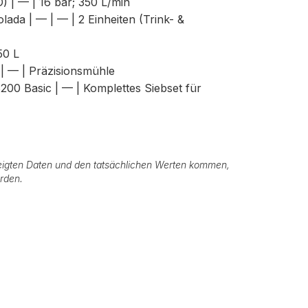
) | — | 16 bar; 350 L/min
da | — | — | 2 Einheiten (Trink- &
50 L
| — | Präzisionsmühle
200 Basic | — | Komplettes Siebset für
igten Daten und den tatsächlichen Werten kommen,
erden.