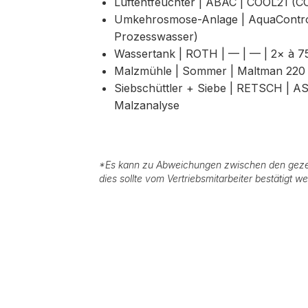
Luftentfeuchter | ABAC | COOL21 (CO
Umkehrosmose-Anlage | AquaControla
Prozesswasser)
Wassertank | ROTH | — | — | 2× à 7
Malzmühle | Sommer | Maltman 220 
Siebschüttler + Siebe | RETSCH | AS
Malzanalyse
*
Es kann zu Abweichungen zwischen den geze
dies sollte vom Vertriebsmitarbeiter bestätigt w