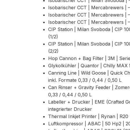
Isobarischer CCT | Milan Svoboda | —
Isobarischer CCT | Mercabrewers | — 
Isobarischer CCT | Mercabrewers | — 
Isobarischer CCT | Mercabrewers | — 
CIP Station | Milan Svoboda | CIP 10
(1/2)
CIP Station | Milan Svoboda | CIP 10
(2/2)
Hop Cannon + Bag Filter | 3M | Seri
Glykolkühler | Quantor | Chilly MAX 
Canning Line | Wild Goose | Quick 
inkl. Formate 0,33 / 0,44 / 0,50 L
Can Rinser + Gravity Feeder | Zomerd
0,33 / 0,44 / 0,50 L
Labeller + Drucker | EME (Crafted G
integrierter Drucker
Thermal Inkjet Printer | Rynan | R2
Luftkompressor | ABAC | 50 Hp2 | 20