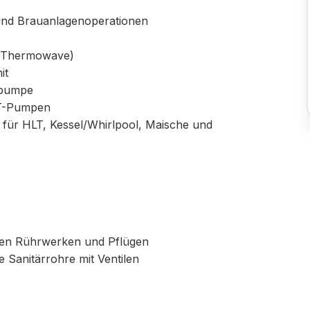
und Brauanlagenoperationen
 (Thermowave)
it
npumpe
LT-Pumpen
für HLT, Kessel/Whirlpool, Maische und
ten Rührwerken und Pflügen
te Sanitärrohre mit Ventilen