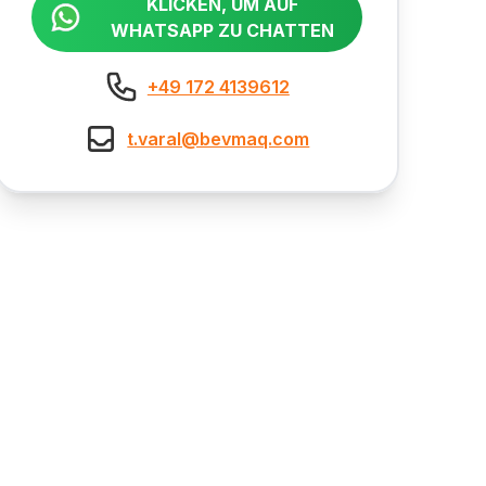
KLICKEN, UM AUF
WHATSAPP ZU CHATTEN
+49 172 4139612
t.varal@bevmaq.com