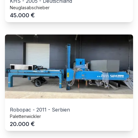
KHS
-
2005
-
Deutschland
Neuglasabschieber
€
45.000
Robopac
-
2011
-
Serbien
Palettenwickler
€
20.000