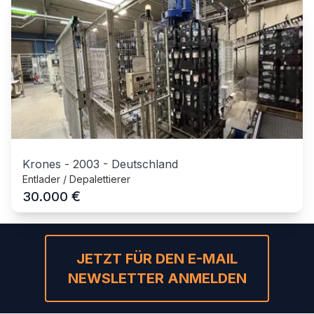
Krones
-
2003
-
Deutschland
Entlader / Depalettierer
€
30.000
JETZT FÜR DEN E-MAIL
NEWSLETTER ANMELDEN