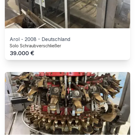
Arol
-
2008
-
Deutschland
Solo Schraubverschließer
€
39.000