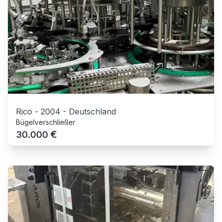
Rico
-
2004
-
Deutschland
Bügelverschließer
€
30.000