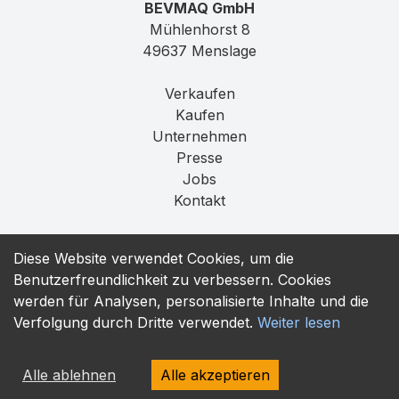
BEVMAQ GmbH
Mühlenhorst 8
49637 Menslage
Verkaufen
Kaufen
Unternehmen
Presse
Jobs
Kontakt
Impressum
Diese Website verwendet Cookies, um die
Datenschutz
Benutzerfreundlichkeit zu verbessern. Cookies
T&C
werden für Analysen, personalisierte Inhalte und die
Verfolgung durch Dritte verwendet.
Weiter lesen
contact@bevmaq.com
+49 173 90 80 414
Alle ablehnen
Alle akzeptieren