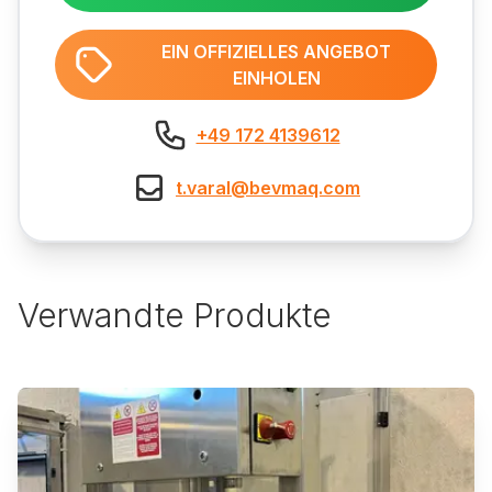
EIN OFFIZIELLES ANGEBOT
EINHOLEN
+49 172 4139612
t.varal@bevmaq.com
Verwandte Produkte