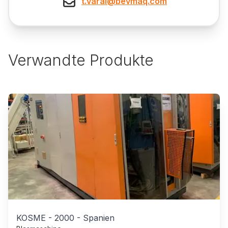
t.varal@bevmaq.com
Verwandte Produkte
KOSME
-
2000
-
Spanien