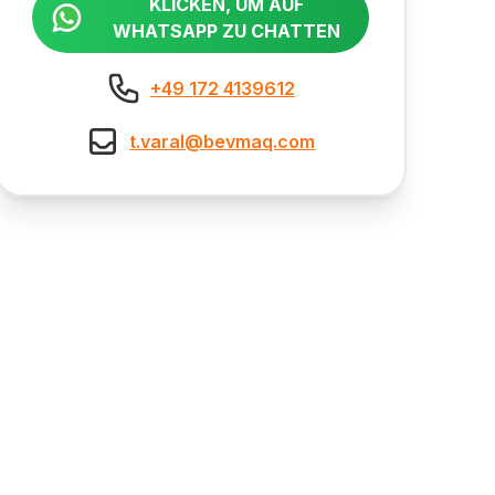
KLICKEN, UM AUF
WHATSAPP ZU CHATTEN
+49 172 4139612
t.varal@bevmaq.com