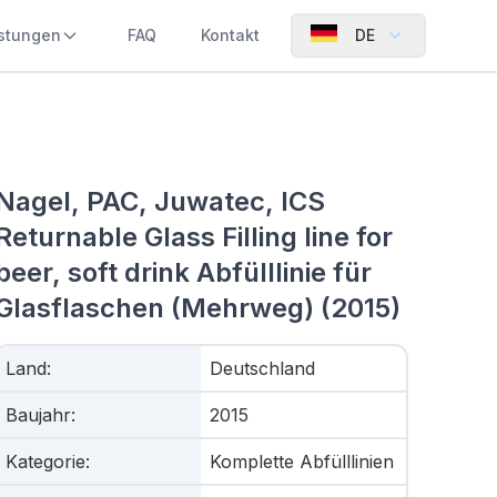
istungen
FAQ
Kontakt
DE
Nagel, PAC, Juwatec, ICS
Returnable Glass Filling line for
beer, soft drink Abfülllinie für
Glasflaschen (Mehrweg) (2015)
Land
:
Deutschland
Baujahr
:
2015
Kategorie
:
Komplette Abfülllinien