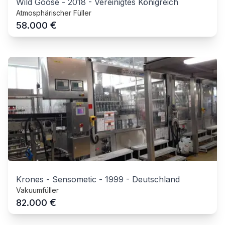
Wild Goose
-
2018
-
Vereinigtes Königreich
Atmosphärischer Füller
€
58.000
Krones - Sensometic
-
1999
-
Deutschland
Vakuumfüller
€
82.000