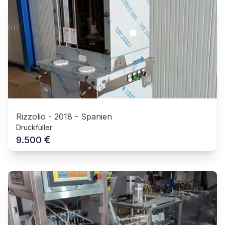
Rizzolio
-
2018
-
Spanien
Druckfüller
€
9.500