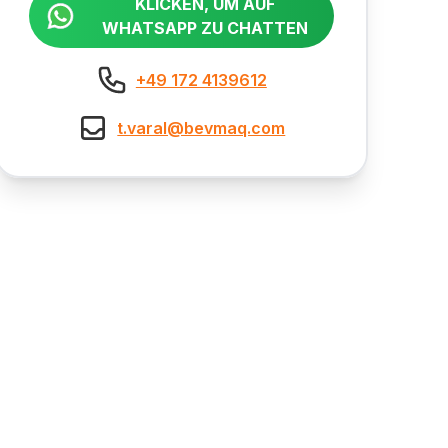
KLICKEN, UM AUF
WHATSAPP ZU CHATTEN
+49 172 4139612
t.varal@bevmaq.com