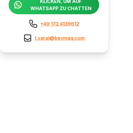
KLICKEN, UM AUF
WHATSAPP ZU CHATTEN
+49 172 4139612
t.varal@bevmaq.com