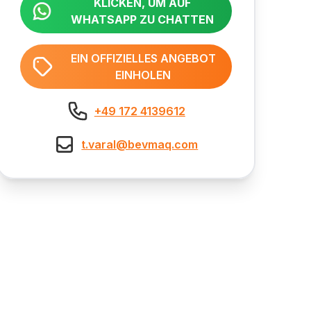
KLICKEN, UM AUF
WHATSAPP ZU CHATTEN
EIN OFFIZIELLES ANGEBOT
EINHOLEN
+49 172 4139612
t.varal@bevmaq.com