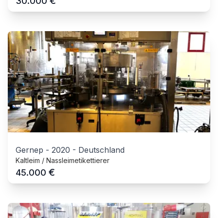
€
30.000
Gernep
-
2020
-
Deutschland
Kaltleim / Nassleimetikettierer
€
45.000