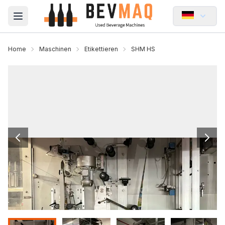
Open main menu
Home
Maschinen
Etikettieren
SHM HS