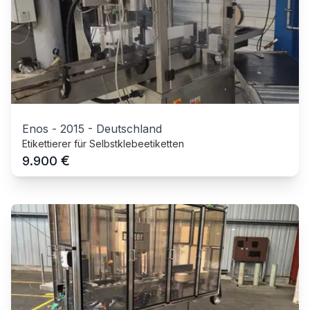
Enos
-
2015
-
Deutschland
Etikettierer für Selbstklebeetiketten
€
9.900