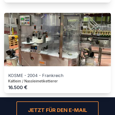
KOSME
-
2004
-
Frankreich
Kaltleim / Nassleimetikettierer
€
16.500
JETZT FÜR DEN E-MAIL