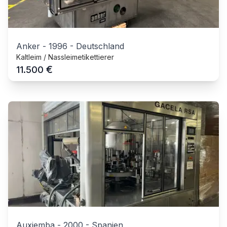
Anker
-
1996
-
Deutschland
Kaltleim / Nassleimetikettierer
€
11.500
Auxiemba
-
2000
-
Spanien