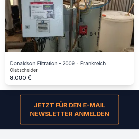
Donaldson Filtration
-
2009
-
Frankreich
Ölabscheider
€
8.000
JETZT FÜR DEN E-MAIL
NEWSLETTER ANMELDEN